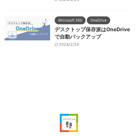
Microsoft 365
OneDrive
デスクトップ保存派はOneDrive
で自動バックアップ
2024/2/24