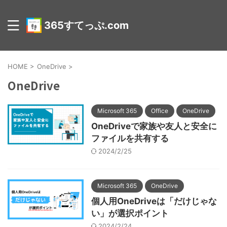
365すてっぷ.com
HOME
>
OneDrive
>
OneDrive
Microsoft 365
Office
OneDrive
OneDriveで家族や友人と安全に
ファイルを共有する
2024/2/25
Microsoft 365
OneDrive
個人用OneDriveは「だけじゃな
い」が選択ポイント
2024/2/24